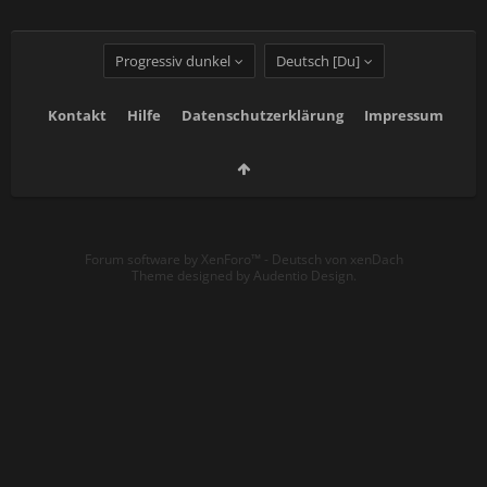
Progressiv dunkel
Deutsch [Du]
Kontakt
Hilfe
Datenschutzerklärung
Impressum
Forum software by XenForo™
-
Deutsch von xenDach
Theme designed by
Audentio Design
.