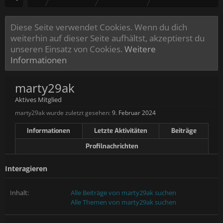
Diese Seite verwendet Cookies. Wenn du dich
weiterhin auf dieser Seite aufhältst, akzeptierst du
unseren Einsatz von Cookies.
Weitere
Informationen
marty29ak
Aktives Mitglied
marty29ak wurde zuletzt gesehen:
9. Februar 2024
Informationen
Letzte Aktivitäten
Beiträge
Profilnachrichten
Interagieren
Inhalt:
Alle Beiträge von marty29ak suchen
Alle Themen von marty29ak suchen