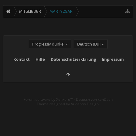
MITGLIEDER
MARTY29AK
Progressiv dunkel
Deutsch [Du]
Kontakt
Hilfe
Datenschutzerklärung
Impressum
Forum software by XenForo™
-
Deutsch von xenDach
Theme designed by
Audentio Design
.