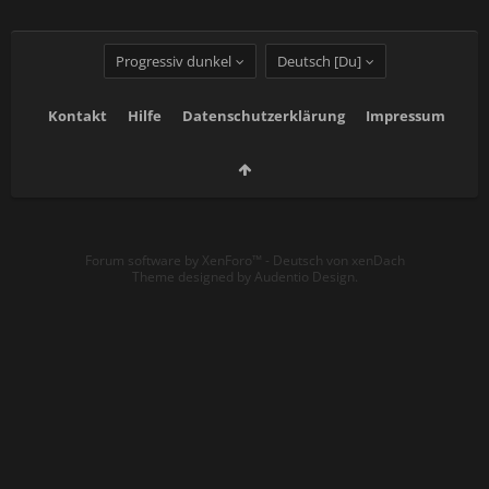
Progressiv dunkel
Deutsch [Du]
Kontakt
Hilfe
Datenschutzerklärung
Impressum
Forum software by XenForo™
-
Deutsch von xenDach
Theme designed by
Audentio Design
.