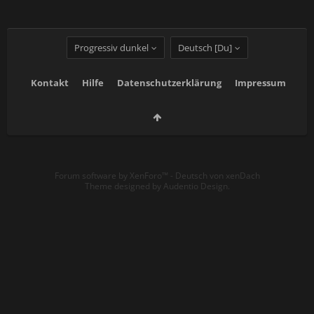
Progressiv dunkel
Deutsch [Du]
Kontakt
Hilfe
Datenschutzerklärung
Impressum
Forum software by XenForo™
-
Deutsch von xenDach
Theme designed by
Audentio Design
.