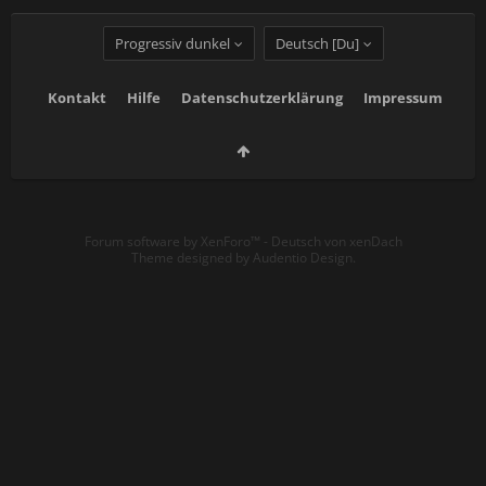
Progressiv dunkel
Deutsch [Du]
Kontakt
Hilfe
Datenschutzerklärung
Impressum
Forum software by XenForo™
-
Deutsch von xenDach
Theme designed by
Audentio Design
.