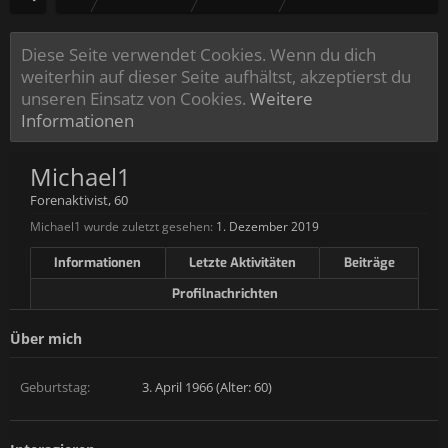
Diese Seite verwendet Cookies. Wenn du dich
weiterhin auf dieser Seite aufhältst, akzeptierst du
unseren Einsatz von Cookies.
Weitere
Informationen
Michael1
Forenaktivist
, 60
Michael1 wurde zuletzt gesehen:
1. Dezember 2019
Informationen
Letzte Aktivitäten
Beiträge
Profilnachrichten
Über mich
Geburtstag:
3. April 1966 (Alter: 60)