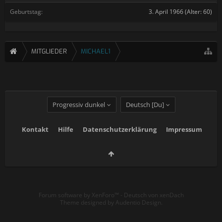
Geburtstag:
3. April 1966
(Alter: 60)
MITGLIEDER
MICHAEL1
Progressiv dunkel
Deutsch [Du]
Kontakt
Hilfe
Datenschutzerklärung
Impressum
Forum software by XenForo™
-
Deutsch von xenDach
Theme designed by
Audentio Design
.