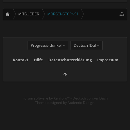
MITGLIEDER
MORGENSTERN91
Progressiv dunkel
Deutsch [Du]
Kontakt
Hilfe
Datenschutzerklärung
Impressum
Forum software by XenForo™
-
Deutsch von xenDach
Theme designed by
Audentio Design
.