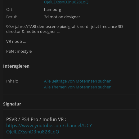
OJelLZXssnD3nu828LoQ
Ort:
hamburg
Beruf:
3d motion designer
90er jahre ATARI demoscene pixelgrafik nerd , jetzt freelance 3D
director & motion designer ...
VR noob ...
PSN : mostyle
Interagieren
Inhalt:
Alle Beiträge von Motennsen suchen
Alle Themen von Motennsen suchen
Signatur
PSVR / PS4 Pro / mofun VR :
https://www.youtube.com/channel/UCY-
OJelLZXssnD3nu828LoQ