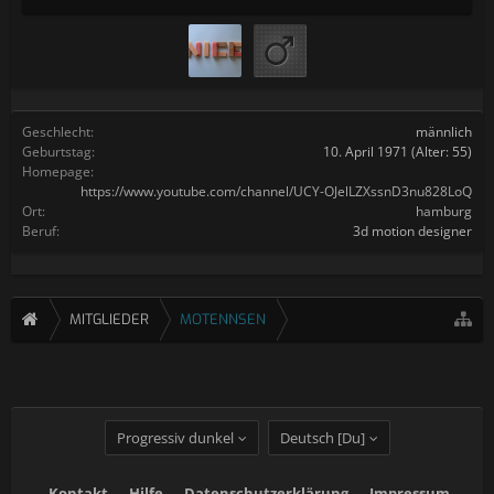
Geschlecht:
männlich
Geburtstag:
10. April 1971
(Alter: 55)
Homepage:
https://www.youtube.com/channel/UCY-OJelLZXssnD3nu828LoQ
Ort:
hamburg
Beruf:
3d motion designer
MITGLIEDER
MOTENNSEN
Progressiv dunkel
Deutsch [Du]
Kontakt
Hilfe
Datenschutzerklärung
Impressum