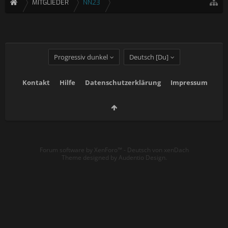
MITGLIEDER
NN23
Progressiv dunkel
Deutsch [Du]
Kontakt
Hilfe
Datenschutzerklärung
Impressum
Forum software by XenForo™
-
Deutsch von xenDach
Theme designed by
Audentio Design
.