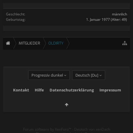
Geschlecht:
männlich
Geburtstag:
1. Januar 1977
(Alter: 49)
MITGLIEDER
OLDIRTY
Progressiv dunkel
Deutsch [Du]
Kontakt
Hilfe
Datenschutzerklärung
Impressum
Forum software by XenForo™
-
Deutsch von xenDach