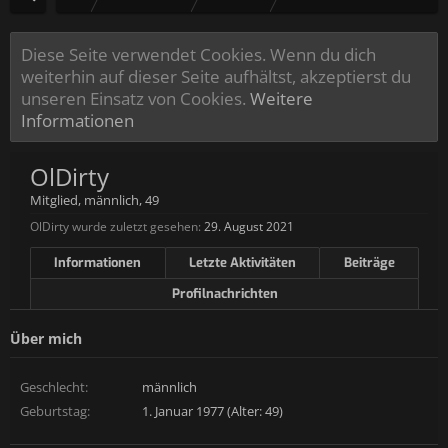
Diese Seite verwendet Cookies. Wenn du dich
weiterhin auf dieser Seite aufhältst, akzeptierst du
unseren Einsatz von Cookies.
Weitere
Informationen
OlDirty
Mitglied
, männlich, 49
OlDirty wurde zuletzt gesehen:
29. August 2021
Informationen
Letzte Aktivitäten
Beiträge
Profilnachrichten
Über mich
Geschlecht:
männlich
Geburtstag:
1. Januar 1977 (Alter: 49)