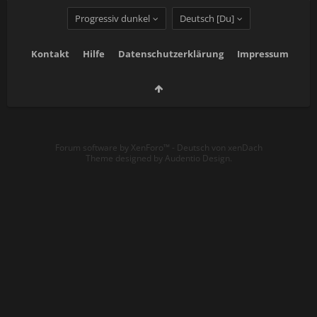
Progressiv dunkel
Deutsch [Du]
Kontakt
Hilfe
Datenschutzerklärung
Impressum
Forum software by XenForo™
-
Deutsch von xenDach
Theme designed by
Audentio Design
.