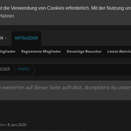
st die Verwendung von Cookies erforderlich. Mit der Nutzung un
rfahren
EN
MITGLIEDER
tglieder
Registrierte Mitglieder
Derzeitige Besucher
Letzte Aktivi
IEDER
PINNO
weiterhin auf dieser Seite aufhältst, akzeptierst du unse
hen:
8. Juni 2026