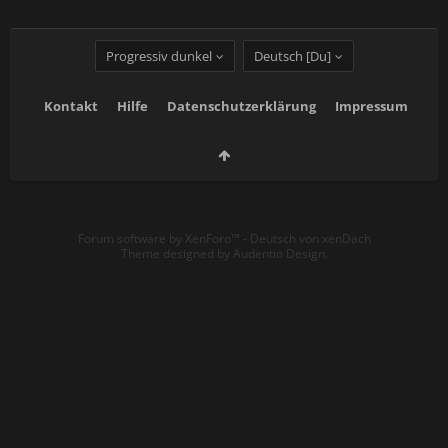
Progressiv dunkel
Deutsch [Du]
Kontakt
Hilfe
Datenschutzerklärung
Impressum
Forum software by XenForo™
-
Deutsch von xenDach
Theme designed by
Audentio Design
.