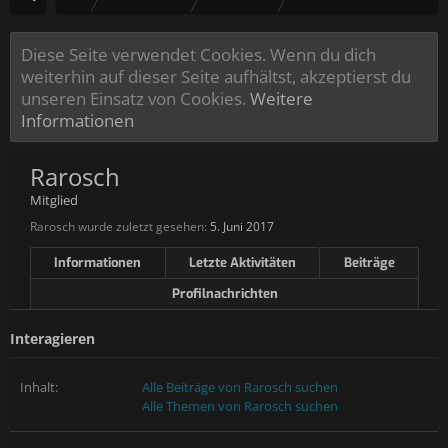
Diese Seite verwendet Cookies. Wenn du dich
weiterhin auf dieser Seite aufhältst, akzeptierst du
unseren Einsatz von Cookies.
Weitere
Informationen
Rarosch
Mitglied
Rarosch wurde zuletzt gesehen:
5. Juni 2017
Informationen
Letzte Aktivitäten
Beiträge
Profilnachrichten
Interagieren
Inhalt:
Alle Beiträge von Rarosch suchen
Alle Themen von Rarosch suchen