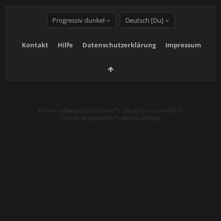
Progressiv dunkel
Deutsch [Du]
Kontakt
Hilfe
Datenschutzerklärung
Impressum
Forum software by XenForo™
-
Deutsch von xenDach
Theme designed by
Audentio Design
.