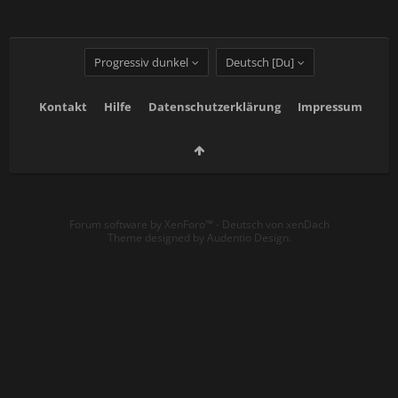
Progressiv dunkel
Deutsch [Du]
Kontakt
Hilfe
Datenschutzerklärung
Impressum
Forum software by XenForo™
-
Deutsch von xenDach
Theme designed by
Audentio Design
.