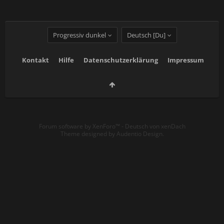
Progressiv dunkel
Deutsch [Du]
Kontakt
Hilfe
Datenschutzerklärung
Impressum
Forum software by XenForo™
-
Deutsch von xenDach
Theme designed by
Audentio Design
.