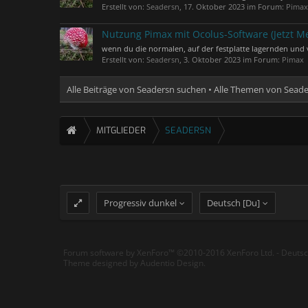
Erstellt von:
Seadersn
,
17. Oktober 2023
im Forum:
Pimax
Nutzung Pimax mit Ocolus-Software (Jetzt M
wenn du die normalen, auf der festplatte lagernden und v
Erstellt von:
Seadersn
,
3. Oktober 2023
im Forum:
Pimax
Alle Beiträge von Seadersn suchen
Alle Themen von Sead
MITGLIEDER
SEADERSN
Progressiv dunkel
Deutsch [Du]
Forum software by XenForo™
©2010-2016 XenForo Ltd.
-
Deuts
Theme designed by
Audentio Design
.