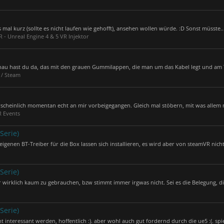
s mal kurz (sollte es nicht laufen wie gehofft), ansehen wollen würde. :D Sonst müsste..
 - Unreal Engine 4 & 5 VR Injektor
genau hast du da, das mit den grauen Gummilappen, die man um das Kabel legt und am T
 / Steam
hrscheinlich momentan echt an mir vorbeigegangen. Gleich mal stöbern, mit was allem 
 Events
Serie)
genen BT-Treiber für die Box lassen sich installieren, es wird aber von steamVR nicht.
Serie)
wirklich kaum zu gebrauchen, bzw stimmt immer irgwas nicht. Sei es die Belegung, die
Serie)
nteressant werden, hoffentlich :). aber wohl auch gut fordernd durch die ue5 :(. spiel