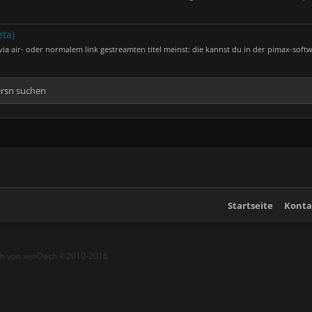
eta)
ia air- oder normalem link gestreamten titel meinst: die kannst du in der pimax-softw
ersn suchen
Startseite
Konta
ch von xenDach
©2010-2016