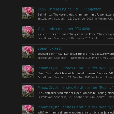
UEVR Unreal Engine 4 & 5 VR Injektor
Bei mir ist's The Ascent, das ich mir gern in VR, wenigsten
Erstellt von:
Seadersn
,
22. Dezember 2023
im Forum:
UEVR
Valve Index mit einer RTX 4090
Vielleicht zerstört das KiWi System das Kabel? Welches 
Erstellt von:
Seadersn
,
3. Dezember 2023
im Forum:
Valve
Steam VR Fest
Seeeehr sehr nice... Danke Dir für die Info, das wäre wa
Erstellt von:
Seadersn
,
1. Dezember 2023
im Forum:
VR/AR
Pimax Crystal (erstes Gerät aus der "Reality" 
Nee... Bzw. habe ich es nicht hinbekommen. Die steamVR ei
Erstellt von:
Seadersn
,
27. Oktober 2023
im Forum:
Pimax
Pimax Crystal (erstes Gerät aus der "Reality" 
Die Controller sind mit der OpenComposite Lösung leider 
Erstellt von:
Seadersn
,
18. Oktober 2023
im Forum:
Pimax
Pimax Crystal (erstes Gerät aus der "Reality" 
WRC könnt mit seinem vr modus anfang nächstes jahr echt i