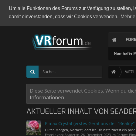
Um alle Funktionen des Forums zur Verfügung zu stellen, i
damit einverstanden, dass wir Cookies verwenden.
Mehr e
FOR
Namhafte Mi
MITGL
Diese Seite verwendet Cookies. Wenn du dich 
Informationen
AKTUELLER INHALT VON SEADE
Pimax Crystal (erstes Gerät aus der "Reality" 
Guten Morgen, Norbert, darf ich Dir bitte zuerst ein paar 
Erstellt von:
Seadersn
,
26. Dezember 2023
im Forum:
Pim