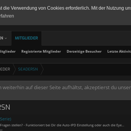
st die Verwendung von Cookies erforderlich. Mit der Nutzung un
rfahren
EN
MITGLIEDER
tglieder
Registrierte Mitglieder
Derzeitige Besucher
Letzte Aktivi
IEDER
SEADERSN
weiterhin auf dieser Seite aufhältst, akzeptierst du unse
RSN
Serie)
Fragen stellen? - Funktioniert bei Dir die Auto-IPD Einstellung oder auch die Eye...
ax