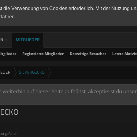
st die Verwendung von Cookies erforderlich. Mit der Nutzung un
rfahren
EN
MITGLIEDER
tglieder
Registrierte Mitglieder
Derzeitige Besucher
Letzte Aktivi
IEDER
SILVERGECKO
weiterhin auf dieser Seite aufhältst, akzeptierst du unse
GECKO
zu gefallen!