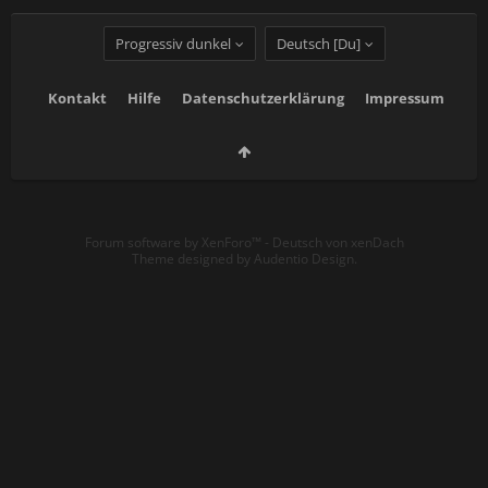
Progressiv dunkel
Deutsch [Du]
Kontakt
Hilfe
Datenschutzerklärung
Impressum
Forum software by XenForo™
-
Deutsch von xenDach
Theme designed by
Audentio Design
.