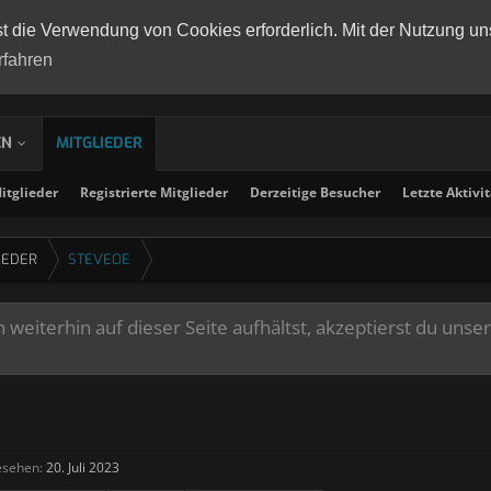
st die Verwendung von Cookies erforderlich. Mit der Nutzung un
rfahren
EN
MITGLIEDER
tglieder
Registrierte Mitglieder
Derzeitige Besucher
Letzte Aktivi
IEDER
STEVEOE
weiterhin auf dieser Seite aufhältst, akzeptierst du unse
esehen:
20. Juli 2023