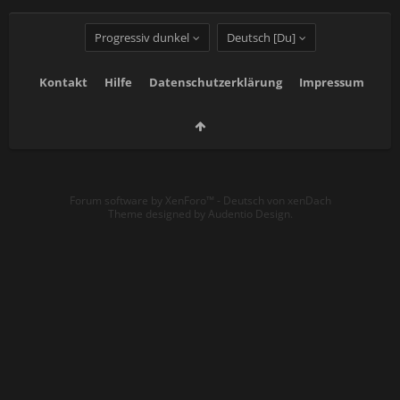
Progressiv dunkel
Deutsch [Du]
Kontakt
Hilfe
Datenschutzerklärung
Impressum
Forum software by XenForo™
-
Deutsch von xenDach
Theme designed by
Audentio Design
.