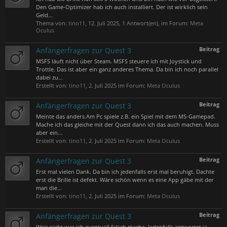
Den Game-Optimizer hab ich auch installiert. Der ist wirklich sein
Geld...
Thema von:
tino11
,
12. Juli 2025
, 1 Antwort(en), im Forum:
Meta
Oculus
Beitrag
Anfängerfragen zur Quest 3
MSFS läuft nicht über Steam. MSFS steuere ich mit Joystick und
Trottle. Das ist aber ein ganz anderes Thema. Da bin ich noch parallel
dabei zu...
Erstellt von:
tino11
,
2. Juli 2025
im Forum:
Meta Oculus
Beitrag
Anfängerfragen zur Quest 3
Meinte das anders.Am Pc spiele z.B. ein Spiel mit dem MS-Gamepad.
Mache ich das gleiche mit der Quest dann ich das auch machen. Muss
aber ein...
Erstellt von:
tino11
,
2. Juli 2025
im Forum:
Meta Oculus
Beitrag
Anfängerfragen zur Quest 3
Erst mal vielen Dank. Da bin ich jedenfalls erst mal beruhigt. Dachte
erst die Brille ist defekt. Wäre schön wenn es eine App gäbe mit der
man die...
Erstellt von:
tino11
,
2. Juli 2025
im Forum:
Meta Oculus
Beitrag
Anfängerfragen zur Quest 3
Weis nicht was ich eventuell falsch mache. Jedenfalls antwortet ja