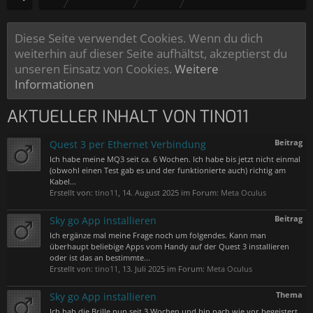
Diese Seite verwendet Cookies. Wenn du dich
weiterhin auf dieser Seite aufhältst, akzeptierst du
unseren Einsatz von Cookies.
Weitere
Informationen
AKTUELLER INHALT VON TINO11
Beitrag
Quest 3 per Ethernet Verbindung
Ich habe meine MQ3 seit ca. 6 Wochen. Ich habe bis jetzt nicht einmal
(obwohl einen Test gab es und der funktionierte auch) richtig am
Kabel...
Erstellt von:
tino11
,
14. August 2025
im Forum:
Meta Oculus
Beitrag
Sky go App installieren
Ich ergänze mal meine Frage noch um folgendes. Kann man
überhaupt beliebige Apps vom Handy auf der Quest 3 installieren
oder ist das an bestimmte...
Erstellt von:
tino11
,
13. Juli 2025
im Forum:
Meta Oculus
Thema
Sky go App installieren
Ich hab die Brille nun seit 3 Wochen und bin nach wie vor begeistert.