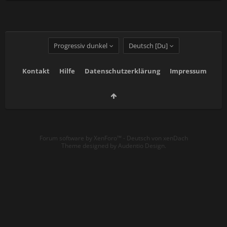
Progressiv dunkel
Deutsch [Du]
Kontakt
Hilfe
Datenschutzerklärung
Impressum
Forum software by XenForo™
-
Deutsch von xenDach
Theme designed by
Audentio Design
.