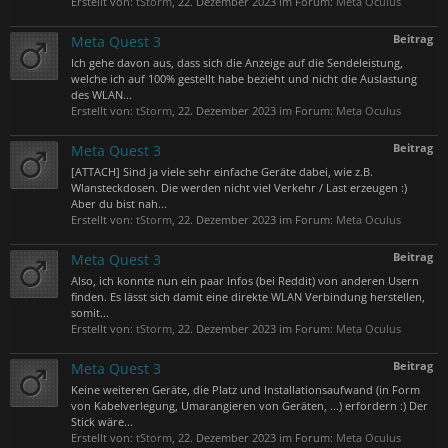
Erstellt von:
tStorm
,
22. Dezember 2023
im Forum:
Meta Oculus
Beitrag
Meta Quest 3
Ich gehe davon aus, dass sich die Anzeige auf die Sendeleistung,
welche ich auf 100% gestellt habe bezieht und nicht die Auslastung
des WLAN...
Erstellt von:
tStorm
,
22. Dezember 2023
im Forum:
Meta Oculus
Beitrag
Meta Quest 3
[ATTACH] Sind ja viele sehr einfache Geräte dabei, wie z.B.
Wlansteckdosen. Die werden nicht viel Verkehr / Last erzeugen :)
Aber du bist nah...
Erstellt von:
tStorm
,
22. Dezember 2023
im Forum:
Meta Oculus
Beitrag
Meta Quest 3
Also, ich konnte nun ein paar Infos (bei Reddit) von anderen Usern
finden. Es lässt sich damit eine direkte WLAN Verbindung herstellen,
somit...
Erstellt von:
tStorm
,
22. Dezember 2023
im Forum:
Meta Oculus
Beitrag
Meta Quest 3
Keine weiteren Geräte, die Platz und Installationsaufwand (in Form
von Kabelverlegung, Umarangieren von Geräten, ...) erfordern :) Der
Stick wäre...
Erstellt von:
tStorm
,
22. Dezember 2023
im Forum:
Meta Oculus