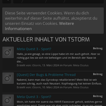
Diese Seite verwendet Cookies. Wenn du dich
weiterhin auf dieser Seite aufhältst, akzeptierst du
unseren Einsatz von Cookies.
Weitere
Informationen
AKTUELLER INHALT VON TSTORM
Beitrag
Meta Quest 3 - Sport?
Hallo, ja wie gesagt, so eine Lippe habe ich mir auch geholt. Aber so
richtig gut lies sie sich nie befestigen und im Bereich der Nase ist
die...
Erstellt von:
tStorm
,
13. März 2024
im Forum:
Meta Oculus
Beitrag
[Quest] Der Bugs & Probleme Thread
Nabend, kann man das Gyroskop rekalibrieren? Mein Bild ist seit
kurzem schräg, auch nach Neustart. Kopfneigung hat keinen Einfluss.
Erstellt von:
tStorm
,
10. März 2024
im Forum:
Meta Oculus
Beitrag
Meta Quest 3 - Sport?
Moin, ich hatte mir zuerst das AMVR Facecover geholt, welches gerne
empfohlen wird. Damit war ich aber nicht zufrieden, da es mir immer