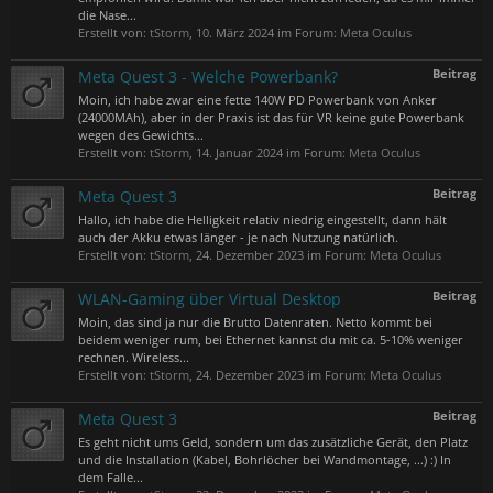
die Nase...
Erstellt von:
tStorm
,
10. März 2024
im Forum:
Meta Oculus
Beitrag
Meta Quest 3 - Welche Powerbank?
Moin, ich habe zwar eine fette 140W PD Powerbank von Anker
(24000MAh), aber in der Praxis ist das für VR keine gute Powerbank
wegen des Gewichts...
Erstellt von:
tStorm
,
14. Januar 2024
im Forum:
Meta Oculus
Beitrag
Meta Quest 3
Hallo, ich habe die Helligkeit relativ niedrig eingestellt, dann hält
auch der Akku etwas länger - je nach Nutzung natürlich.
Erstellt von:
tStorm
,
24. Dezember 2023
im Forum:
Meta Oculus
Beitrag
WLAN-Gaming über Virtual Desktop
Moin, das sind ja nur die Brutto Datenraten. Netto kommt bei
beidem weniger rum, bei Ethernet kannst du mit ca. 5-10% weniger
rechnen. Wireless...
Erstellt von:
tStorm
,
24. Dezember 2023
im Forum:
Meta Oculus
Beitrag
Meta Quest 3
Es geht nicht ums Geld, sondern um das zusätzliche Gerät, den Platz
und die Installation (Kabel, Bohrlöcher bei Wandmontage, ...) :) In
dem Falle...