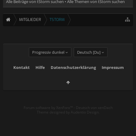
Alle Beiträge von tStorm suchen
Alle Themen von tStorm suchen
MITGLIEDER
TSTORM
Progressiv dunkel
Deutsch [Du]
Kontakt
Hilfe
Datenschutzerklärung
Impressum
Forum software by XenForo™
-
Deutsch von xenDach
Theme designed by
Audentio Design
.