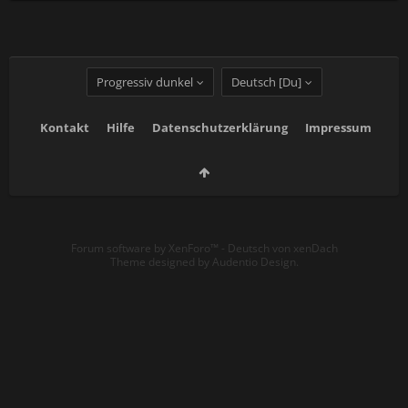
Progressiv dunkel
Deutsch [Du]
Kontakt
Hilfe
Datenschutzerklärung
Impressum
Forum software by XenForo™
-
Deutsch von xenDach
Theme designed by
Audentio Design
.