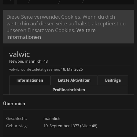
Diese Seite verwendet Cookies. Wenn du dich
weiterhin auf dieser Seite aufhältst, akzeptierst du
unseren Einsatz von Cookies.
Weitere
Informationen
valwic
Newbie
, männlich, 48
valwic wurde zuletzt gesehen:
18. Mai 2026
Informationen
Letzte Aktivitäten
Beiträge
Profilnachrichten
Über mich
Geschlecht:
männlich
Geburtstag:
19. September 1977 (Alter: 48)