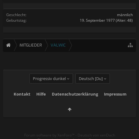
Geschlecht:
männlich
Geburtstag:
19. September 1977
(Alter: 48)
MITGLIEDER
VALWIC
Progressiv dunkel
Deutsch [Du]
Kontakt
Hilfe
Datenschutzerklärung
Impressum
Forum software by XenForo™
-
Deutsch von xenDach