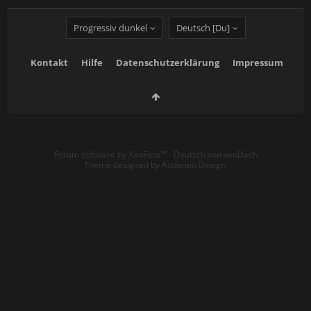
Progressiv dunkel
Deutsch [Du]
Kontakt
Hilfe
Datenschutzerklärung
Impressum
Forum software by XenForo™
-
Deutsch von xenDach
Theme designed by
Audentio Design
.