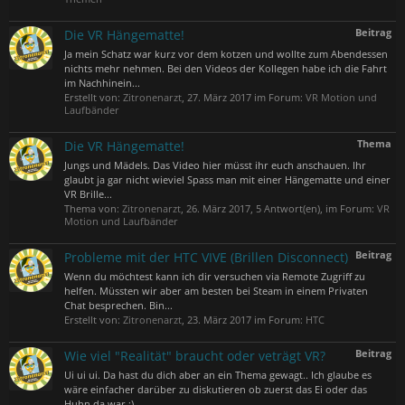
Beitrag
Die VR Hängematte!
Ja mein Schatz war kurz vor dem kotzen und wollte zum Abendessen
nichts mehr nehmen. Bei den Videos der Kollegen habe ich die Fahrt
im Nachhinein...
Erstellt von:
Zitronenarzt
,
27. März 2017
im Forum:
VR Motion und
Laufbänder
Thema
Die VR Hängematte!
Jungs und Mädels. Das Video hier müsst ihr euch anschauen. Ihr
glaubt ja gar nicht wieviel Spass man mit einer Hängematte und einer
VR Brille...
Thema von:
Zitronenarzt
,
26. März 2017
, 5 Antwort(en), im Forum:
VR
Motion und Laufbänder
Beitrag
Probleme mit der HTC VIVE (Brillen Disconnect)
Wenn du möchtest kann ich dir versuchen via Remote Zugriff zu
helfen. Müssten wir aber am besten bei Steam in einem Privaten
Chat besprechen. Bin...
Erstellt von:
Zitronenarzt
,
23. März 2017
im Forum:
HTC
Beitrag
Wie viel "Realität" braucht oder veträgt VR?
Ui ui ui. Da hast du dich aber an ein Thema gewagt.. Ich glaube es
wäre einfacher darüber zu diskutieren ob zuerst das Ei oder das
Huhn da war.;)...