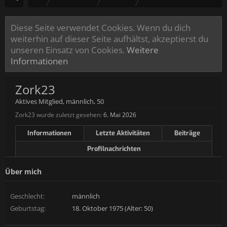
Diese Seite verwendet Cookies. Wenn du dich
weiterhin auf dieser Seite aufhältst, akzeptierst du
unseren Einsatz von Cookies.
Weitere
Informationen
Zork23
Aktives Mitglied
, männlich, 50
Zork23 wurde zuletzt gesehen:
6. Mai 2026
Informationen
Letzte Aktivitäten
Beiträge
Profilnachrichten
Über mich
Geschlecht:
männlich
Geburtstag:
18. Oktober 1975 (Alter: 50)