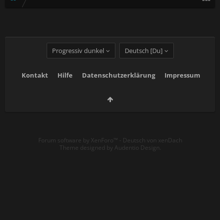
Progressiv dunkel
Deutsch [Du]
Kontakt
Hilfe
Datenschutzerklärung
Impressum
Forum software by XenForo™
-
Deutsch von xenDach
Theme designed by
Audentio Design
.