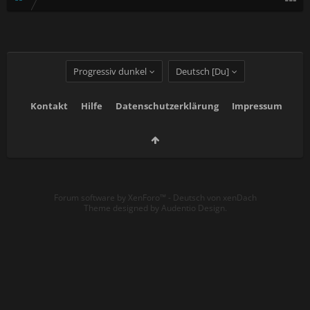
Progressiv dunkel
Deutsch [Du]
Kontakt
Hilfe
Datenschutzerklärung
Impressum
Forum software by XenForo™
-
Deutsch von xenDach
Theme designed by
Audentio Design
.