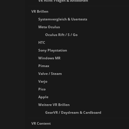
VR Hilfe: Fragen & Antworten
VR Brillen
Systemvergleich & Usertests
Meta Oculus
Oculus Rift / S / Go
HTC
Sony Playstation
Windows MR
Pimax
Valve / Steam
Varjo
Pico
Apple
Weitere VR Brillen
GearVR / Daydream & Cardboard
VR Content