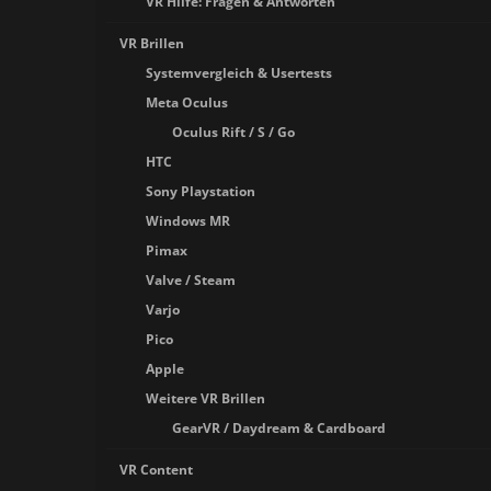
VR Hilfe: Fragen & Antworten
VR Brillen
Systemvergleich & Usertests
Meta Oculus
Oculus Rift / S / Go
HTC
Sony Playstation
Windows MR
Pimax
Valve / Steam
Varjo
Pico
Apple
Weitere VR Brillen
GearVR / Daydream & Cardboard
VR Content