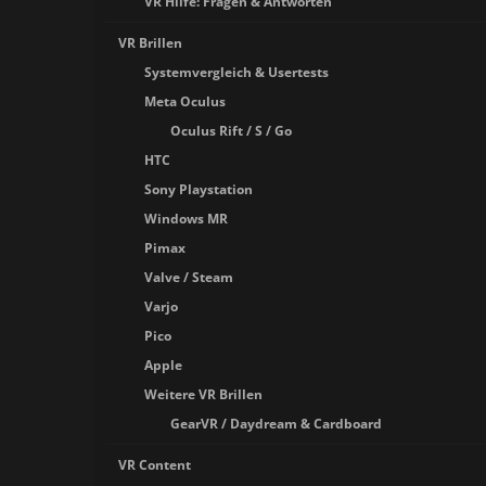
VR Hilfe: Fragen & Antworten
VR Brillen
Systemvergleich & Usertests
Meta Oculus
Oculus Rift / S / Go
HTC
Sony Playstation
Windows MR
Pimax
Valve / Steam
Varjo
Pico
Apple
Weitere VR Brillen
GearVR / Daydream & Cardboard
VR Content