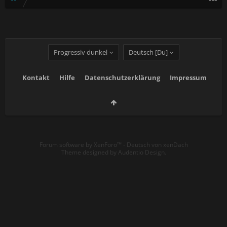
Progressiv dunkel
Deutsch [Du]
Kontakt
Hilfe
Datenschutzerklärung
Impressum
Forum software by XenForo™
-
Deutsch von xenDach
Theme designed by
Audentio Design
.