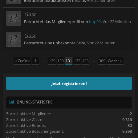
Betrachtet die aktuellsten Inhalte,
Vor 22 Minuten
Gast
Betrachtet das Mitgliederprofil von
bop99
,
Vor 22 Minuten
Gast
Betrachtet eine unbekannte Seite,
Vor 22 Minuten
< Zurück
1
←
129
130
131
132
133
→
309
Weiter >
Jetzt registrieren!
ONLINE-STATISTIK
Zurzeit aktive Mitglieder:
2
Zurzeit aktive Gäste:
9.316
Zurzeit aktive Robots:
80
Zurzeit aktive Besucher gesamt:
9.398