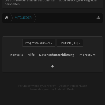
Die Summe der aktiven Besucher kann auch verborgene Mitglieder
beinhalten.
MITGLIEDER
Progressiv dunkel
Deutsch [Du]
Kontakt
Hilfe
Datenschutzerklärung
Impressum
Forum software by XenForo™
-
Deutsch von xenDach
Theme designed by
Audentio Design
.