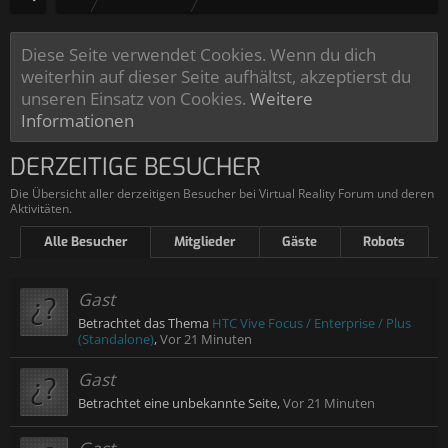
Diese Seite verwendet Cookies. Wenn du dich
weiterhin auf dieser Seite aufhältst, akzeptierst du
unseren Einsatz von Cookies.
Weitere
Informationen
DERZEITIGE BESUCHER
Die Übersicht aller derzeitigen Besucher bei Virtual Reality Forum und deren
Aktivitäten.
Alle Besucher
Mitglieder
Gäste
Robots
Gast
Betrachtet das Thema
HTC Vive Focus / Enterprise / Plus
(Standalone)
,
Vor 21 Minuten
Gast
Betrachtet eine unbekannte Seite,
Vor 21 Minuten