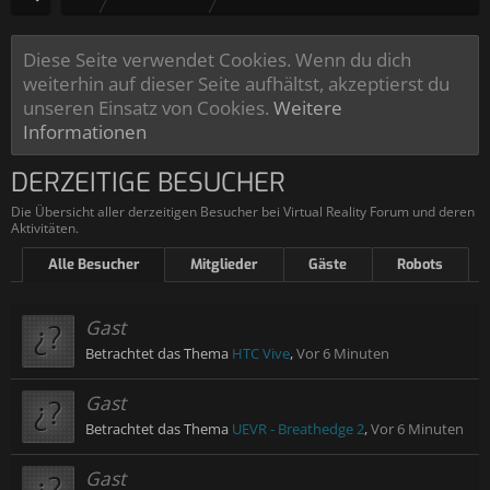
Diese Seite verwendet Cookies. Wenn du dich
weiterhin auf dieser Seite aufhältst, akzeptierst du
unseren Einsatz von Cookies.
Weitere
Informationen
DERZEITIGE BESUCHER
Die Übersicht aller derzeitigen Besucher bei Virtual Reality Forum und deren
Aktivitäten.
Alle Besucher
Mitglieder
Gäste
Robots
Gast
Betrachtet das Thema
HTC Vive
,
Vor 6 Minuten
Gast
Betrachtet das Thema
UEVR - Breathedge 2
,
Vor 6 Minuten
Gast