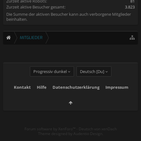
Zurzeit aktive Robots:
81
Zurzeit aktive Besucher gesamt:
3.823
Die Summe der aktiven Besucher kann auch verborgene Mitglieder
beinhalten.
MITGLIEDER
Progressiv dunkel
Deutsch [Du]
Kontakt
Hilfe
Datenschutzerklärung
Impressum
Forum software by XenForo™
-
Deutsch von xenDach
Theme designed by
Audentio Design
.