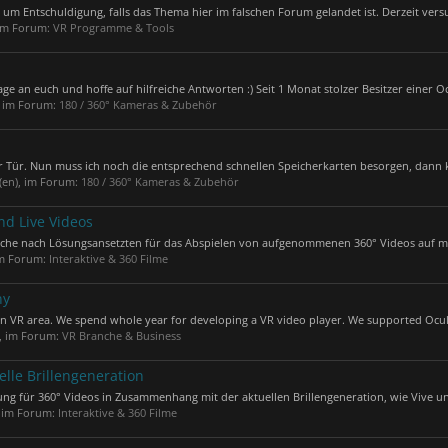
um Entschuldigung, falls das Thema hier im falschen Forum gelandet ist. Derzeit versu
 im Forum:
VR Programme & Tools
 an euch und hoffe auf hilfreiche Antworten :) Seit 1 Monat stolzer Besitzer einer Oc
, im Forum:
180 / 360° Kameras & Zubehör
 Tür. Nun muss ich noch die entsprechend schnellen Speicherkarten besorgen, dann ka
(en), im Forum:
180 / 360° Kameras & Zubehör
nd Live Videos
uche nach Lösungsansetzten für das Abspielen von aufgenommenen 360° Videos auf m
 im Forum:
Interaktive & 360 Filme
ny
in VR area. We spend whole year for developing a VR video player. We supported Oculus
), im Forum:
VR Branche & Business
elle Brillengeneration
sung für 360° Videos in Zusammenhang mit der aktuellen Brillengeneration, wie Vive un
, im Forum:
Interaktive & 360 Filme