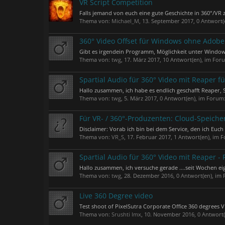
VR Script Competition
Falls jemand von euch eine gute Geschichte in 360°/VR 
Thema von:
Michael_M
,
13. September 2017
, 0 Antwort
360° Video Offset für Windows ohne Adobe
Gibt es irgendein Programm, Möglichkeit unter Windows
Thema von:
twg
,
17. März 2017
, 10 Antwort(en), im For
Spartial Audio für 360° Video mit Reaper f
Hallo zusammen, ich habe es endlich geschafft Reaper,
Thema von:
twg
,
5. März 2017
, 0 Antwort(en), im Forum
Für VR- / 360°-Produzenten: Cloud-Speich
Disclaimer: Vorab ich bin bei dem Service, den ich Euch 
Thema von:
VR_S
,
17. Februar 2017
, 1 Antwort(en), im 
Spartial Audio für 360° Video mit Reaper -
Hallo zusammen, ich versuche gerade ....seit Wochen ei
Thema von:
twg
,
28. Dezember 2016
, 0 Antwort(en), im
Live 360 Degree video
Test shoot of PixelSutra Corporate Office 360 degrees V
Thema von:
Srushti Imx
,
10. November 2016
, 0 Antwort