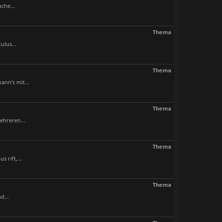
che...
Thema
ulus...
Thema
nn's mit...
Thema
ehreren...
Thema
 rift,...
Thema
d...