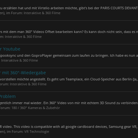
zu erzählen hat und mit Virtelio arbeiten möchte, gibt's bei der PARIS COURTS DEVANT.
(en), im Forum:
Interaktive & 360 Filme
 mit dem man 360° Videos Offset bearbeiten kann? Es kann doch nicht sein, dass es n
um:
Interaktive & 360 Filme
ür Youtube
 Spooksync und den GoproPlayer gemeinsam zum laufen zu bringen. Ich habe es nun al
:
Interaktive & 360 Filme
er mit 360°-Wiedergabe
vorstellen möchte angestellt. Es geht um Teamplace, ein Cloud-Speicher aus Berlin (Ja,.
Forum:
Interaktive & 360 Filme
 Problem
gentlich immer mal wieder. Ein 360° Video von mir mit echtem 3D Sound zu verbinden. 
 Forum:
180 / 360° Kameras & Zubehör
R video. This video is compatible with all google cardboard devices, Samsung gear VR, 
(en), im Forum:
VR Technologie