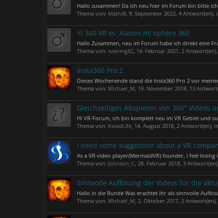
Hallo zusammen! Da ich neu hier im Forum bin bitte ich 
Thema von:
MathiB
,
9. September 2022
, 4 Antwort(en),
Yi 360 VR vs. Xiaomi mi sphere 360
Hallo Zusammen, neu im Forum habe ich direkt eine Frage
Thema von:
svenmg82
,
14. Februar 2021
, 2 Antwort(en)
Insta360 Pro 2
Dieses Wochenende stand die Insta360 Pro 2 vor meiner
Thema von:
Michael_M
,
19. November 2018
, 13 Antwort
Gleichzeitiges Abspielen von 360° Videos u
Hi VR-Forum, ich bin komplett neu im VR Gebiet und s
Thema von:
KwadLife
,
14. August 2018
, 2 Antwort(en),
I need some suggestion about a VR compa
As a VR video player(MermaidVR) founder, I feel losing 
Thema von:
Johnson_C
,
28. Februar 2018
, 3 Antwort(en
Sinnvolle Auflösung der Videos für die aktu
Hallo in die Runde Was erachtet ihr als sinnvolle Auflö
Thema von:
Michael_M
,
2. Oktober 2017
, 2 Antwort(en)