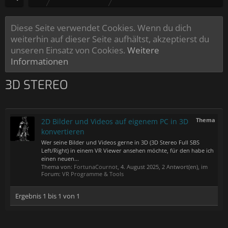
Diese Seite verwendet Cookies. Wenn du dich
weiterhin auf dieser Seite aufhältst, akzeptierst du
unseren Einsatz von Cookies.
Weitere
Informationen
3D STEREO
Thema
2D Bilder und Videos auf eigenem PC in 3D
konvertieren
Wer seine Bilder und Videos gerne in 3D (3D Stereo Full SBS
Left/Right) in einem VR Viewer ansehen möchte, für den habe ich
einen neuen...
Thema von:
FortunaCournot
,
4. August 2025
, 2 Antwort(en), im
Forum:
VR Programme & Tools
Ergebnis 1 bis 1 von 1