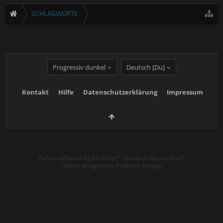
SCHLAGWORTE
Progressiv dunkel
Deutsch [Du]
Kontakt
Hilfe
Datenschutzerklärung
Impressum
Forum software by XenForo™
-
Deutsch von xenDach
Theme designed by
Audentio Design
.