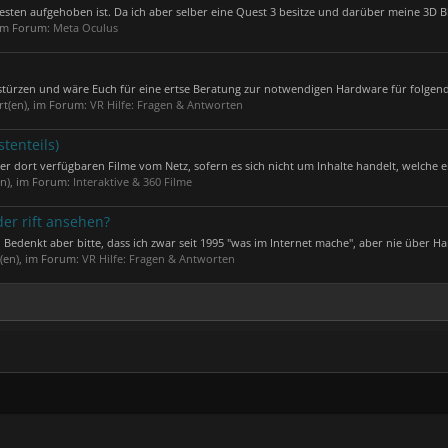
esten aufgehoben ist. Da ich aber selber eine Quest 3 besitze und darüber meine 3D Bl
 im Forum:
Meta Oculus
stürzen und wäre Euch für eine ertse Beratung zur notwendigen Hardware für folgend
rt(en), im Forum:
VR Hilfe: Fragen & Antworten
tenteils)
r dort verfügbaren Filme vom Netz, sofern es sich nicht um Inhalte handelt, welche ei
en), im Forum:
Interaktive & 360 Filme
der rift ansehen?
 Bedenkt aber bitte, dass ich zwar seit 1995 "was im Internet mache", aber nie über Han
t(en), im Forum:
VR Hilfe: Fragen & Antworten