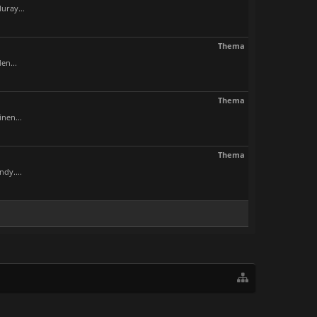
uray...
Thema
en...
Thema
nen...
Thema
dy....