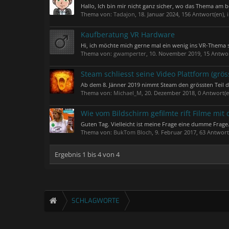
Hallo, Ich bin mir nicht ganz sicher, wo das Thema am b
Thema von:
Tadajon
,
18. Januar 2024
, 156 Antwort(en),
Kaufberatung VR Hardware
Hi, ich möchte mich gerne mal ein wenig ins VR-Thema 
Thema von:
gwamperter
,
10. November 2019
, 15 Antwo
Steam schliesst seine Video Plattform (gröss
Ab dem 8. Jänner 2019 nimmt Steam den grössten Teil de
Thema von:
Michael_M
,
20. Dezember 2018
, 0 Antwort(
Wie vom Bildschirm gefilmte rift Filme mit 
Guten Tag. Vielleicht ist meine Frage eine dumme Frage.
Thema von:
BukTom Bloch
,
9. Februar 2017
, 63 Antwor
Ergebnis 1 bis 4 von 4
SCHLAGWORTE