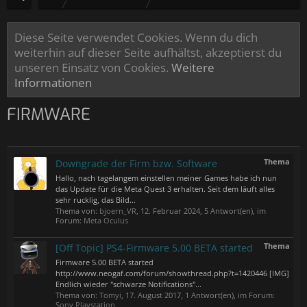
Diese Seite verwendet Cookies. Wenn du dich
weiterhin auf dieser Seite aufhältst, akzeptierst du
unseren Einsatz von Cookies.
Weitere
Informationen
FIRMWARE
Thema
Downgrade der Firm bzw. Software
Hallo, nach tagelangem einstellen meiner Games habe ich nun
das Update für die Meta Quest 3 erhalten. Seit dem läuft alles
sehr rucklig, das Bild...
Thema von:
bjoern_VR
,
12. Februar 2024
, 5 Antwort(en), im
Forum:
Meta Oculus
Thema
[Off Topic] PS4-Firmware 5.00 BETA started
Firmware 5.00 BETA started
http://www.neogaf.com/forum/showthread.php?t=1420446 [IMG]
Endlich wieder "schwarze Notifications"...
Thema von:
Tomyi
,
17. August 2017
, 1 Antwort(en), im Forum:
Sony Playstation