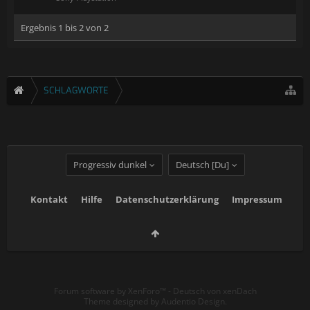
Ergebnis 1 bis 2 von 2
SCHLAGWORTE
Progressiv dunkel
Deutsch [Du]
Kontakt
Hilfe
Datenschutzerklärung
Impressum
Forum software by XenForo™
-
Deutsch von xenDach
Theme designed by
Audentio Design
.