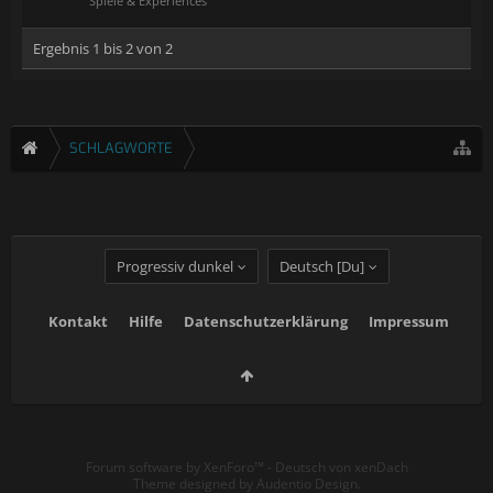
Spiele & Experiences
Ergebnis 1 bis 2 von 2
SCHLAGWORTE
Progressiv dunkel
Deutsch [Du]
Kontakt
Hilfe
Datenschutzerklärung
Impressum
Forum software by XenForo™
-
Deutsch von xenDach
Theme designed by
Audentio Design
.