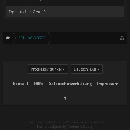
Ergebnis 1 bis 2 von 2
SCHLAGWORTE
Progressiv dunkel
Deutsch [Du]
Kontakt
Hilfe
Datenschutzerklärung
Impressum
Forum software by XenForo™
-
Deutsch von xenDach
Theme designed by
Audentio Design
.