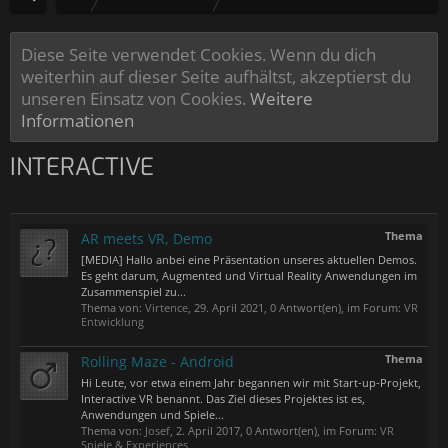
Diese Seite verwendet Cookies. Wenn du dich
weiterhin auf dieser Seite aufhältst, akzeptierst du
unseren Einsatz von Cookies.
Weitere
Informationen
INTERACTIVE
Thema
AR meets VR, Demo
[MEDIA] Hallo anbei eine Präsentation unseres aktuellen Demos.
Es geht darum, Augmented und Virtual Reality Anwendungen im
Zusammenspiel zu...
Thema von:
Virtence
,
29. April 2021
, 0 Antwort(en), im Forum:
VR
Entwicklung
Thema
Rolling Maze - Android
Hi Leute, vor etwa einem Jahr begannen wir mit Start-up-Projekt,
Interactive VR benannt. Das Ziel dieses Projektes ist es,
Anwendungen und Spiele...
Thema von:
Josef
,
2. April 2017
, 0 Antwort(en), im Forum:
VR
Spiele & Experiences