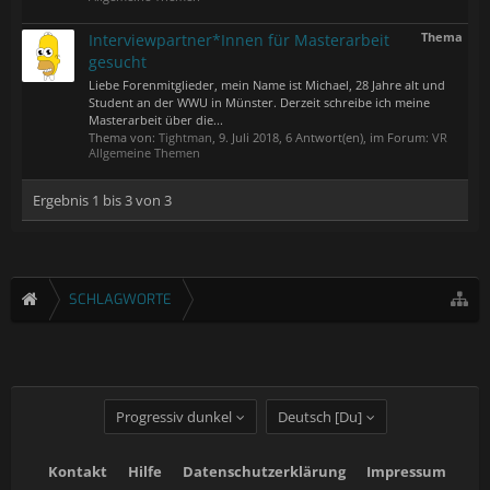
Thema
Interviewpartner*Innen für Masterarbeit
gesucht
Liebe Forenmitglieder, mein Name ist Michael, 28 Jahre alt und
Student an der WWU in Münster. Derzeit schreibe ich meine
Masterarbeit über die...
Thema von:
Tightman
,
9. Juli 2018
, 6 Antwort(en), im Forum:
VR
Allgemeine Themen
Ergebnis 1 bis 3 von 3
SCHLAGWORTE
Progressiv dunkel
Deutsch [Du]
Kontakt
Hilfe
Datenschutzerklärung
Impressum