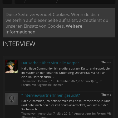
Diese Seite verwendet Cookies. Wenn du dich
weiterhin auf dieser Seite aufhältst, akzeptierst du
unseren Einsatz von Cookies.
Weitere
Informationen
INTERVIEW
Thema
Hausarbeit über virtuelle Körper
Hallo liebe Community, ich studiere zurzeit Kulturanthropologie
im Master an der Johannes Gutenberg-Universität Mainz. Für
eine Hausarbeit suche...
Thema von:
Defused
,
19. Dezember 2022
, 0 Antwort(en), im
Forum:
VR Allgemeine Themen
Thema
*InterviewpartnerInnen gesucht*
Hallo Zusammen, ich befinde mich im Endspurt meines Studiums
und habe mich neu hier im Forum angemeldet, weil ich auf der
Suche nach...
Thema von:
Anna-Lisa
,
7. März 2019
, 1 Antwort(en), im Forum:
VR
Allgemeine Themen