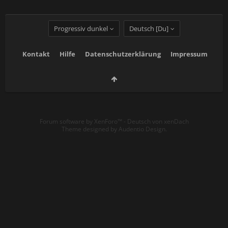
Progressiv dunkel
Deutsch [Du]
Kontakt
Hilfe
Datenschutzerklärung
Impressum
Forum software by XenForo™
-
Deutsch von xenDach
Theme designed by
Audentio Design
.