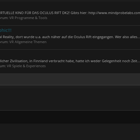
a
RTUELLE KINO FÜR DAS OCULUS RIFT DK2! Gibts hier: http://www.mindprobelabs.com 
Forum:
VR Programme & Tools
hic!!!
eality, dort wurde u.a. auch näher auf die Oculus Rift eingegangen. Wer also alles...
Forum:
VR Allgemeine Themen
licher Zivilisation, in Finnland verbracht habe, hatte ich weder Gelegenheit noch Zeit...
orum:
VR Spiele & Experiences