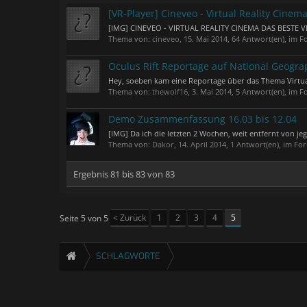
[VR-Player] Cineveo - Virtual Reality Cinem
[IMG] CINEVEO - VIRTUAL REALITY CINEMA DAS BESTE VI
Thema von:
cineveo
,
15. Mai 2014
, 64 Antwort(en), im 
Oculus Rift Reportage auf National Geograp
Hey, soeben kam eine Reportage über das Thema Virtual R
Thema von:
thewolf16
,
3. Mai 2014
, 5 Antwort(en), im 
Demo Zusammenfassung 16.03 bis 12.04
[IMG] Da ich die letzten 2 Wochen, weit entfernt von jeg
Thema von:
Dakor
,
14. April 2014
, 1 Antwort(en), im F
Ergebnis 81 bis 83 von 83
< Zurück
1
2
3
4
5
Seite 5 von 5
SCHLAGWORTE