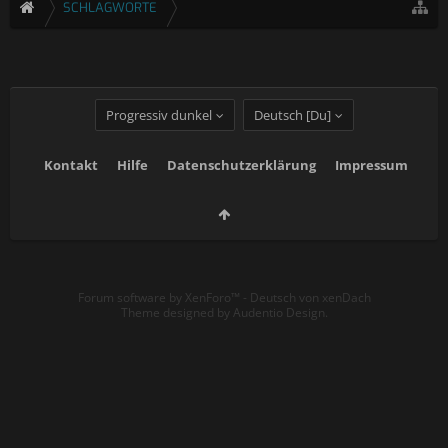
SCHLAGWORTE
Progressiv dunkel
Deutsch [Du]
Kontakt
Hilfe
Datenschutzerklärung
Impressum
Forum software by XenForo™
-
Deutsch von xenDach
Theme designed by
Audentio Design
.