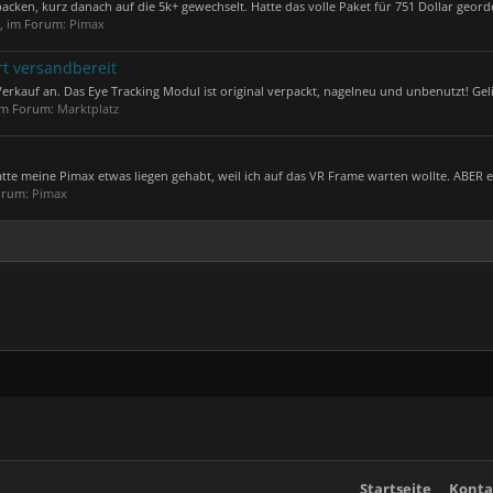
acken, kurz danach auf die 5k+ gewechselt. Hatte das volle Paket für 751 Dollar georde
), im Forum:
Pimax
t versandbereit
kauf an. Das Eye Tracking Modul ist original verpackt, nagelneu und unbenutzt! Gelie
 im Forum:
Marktplatz
atte meine Pimax etwas liegen gehabt, weil ich auf das VR Frame warten wollte. ABER es
Forum:
Pimax
Startseite
Konta