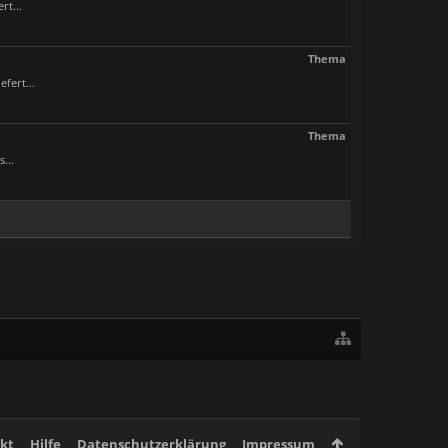
rt...
Thema
fert...
Thema
...
kt
Hilfe
Datenschutzerklärung
Impressum