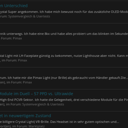
en Unterschied
 Crystal Super angekommen. Ich habe mich bewusst noch für das zusätzliche OLED-Modul
Forum:
Systemvergleich & Usertests
nik unterwegs. Ich habe eine 8kx und habe alles probiert um das blinken im Sekunden
im Forum:
Pimax
stal Light mit LH-Faceplate günstig zu bekommen, nutze Lighthouse aber nicht. Kann m
), im Forum:
Pimax
m. Ich hatte mir die Pimax Light (nur Brille) als gebraucht vom Händler gekauft.Die..
(en), im Forum:
Pimax
odule im Duell – 57 PPD vs. Ultrawide
High-End PCVR-Sektor. Ich hatte die Gelegenheit, drei verschiedene Module für die Pi
(en), im Forum:
Systemvergleich & Usertests
set in neuwertigem Zustand
e billigere Crystal Light) VR-Brille. Das Headset ist in sehr gutem optischen und...
wort(en), im Forum:
Marktplatz