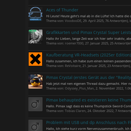
Aces of Thunder
Hi Leute! Heute geht's mal ab in die Lüfte! Ich hatte d
Thema von:
VoodooDE
,
29. April 2025
, 76 Antwort(en),
Grafikkarten und Pimax Crystal Super Leis
Hallo ihr Lieben, lange Zeit war ich hier sehr inaktiv, 
Thema von:
roemer7000
,
27. Januar 2025
, 25 Antwort(e
Kaufberatung VR-Headsets (2025er Edition)
Hallo zusammen, ich habe zum einen keinen passenden Fr
Thema von:
ReVoltaire
,
21. Januar 2025
, 23 Antwort(en)
Pimax Crystal (erstes Gerät aus der "Reality
Hab jetzt mal nen eigenen Thread dazu gemacht. Hier n
Thema von:
Odyssey_Plus_Man
,
2. November 2022
, 1.0
Pimax behaupted es existieren keine Thump
Hallo. Pimax sagt dass es keine Thumpstick-Sword-Contro
Thema von:
Tobias Claren
,
24. Oktober 2022
, 7 Antwort
Problem mit USB und dp Anschluss nach Fl
Hallo, Ich stehe kurz vorm Nervenzusammenbruch. Ich h