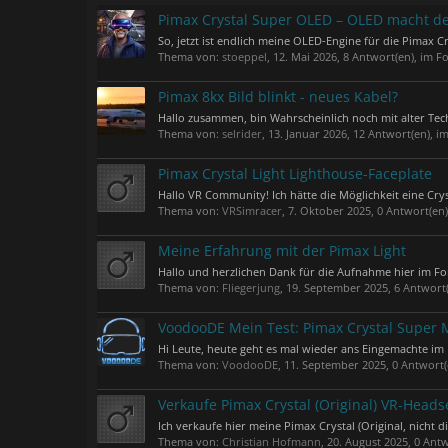
Pimax Crystal Super OLED – OLED macht d
So, jetzt ist endlich meine OLED-Engine für die Pimax
Thema von:
stoeppel
,
12. Mai 2026
, 8 Antwort(en), im 
Pimax 8kx Bild blinkt - neues Kabel?
Hallo zusammen, bin Wahrscheinlich noch mit alter Tech
Thema von:
selrider
,
13. Januar 2026
, 12 Antwort(en), 
Pimax Crystal Light Lighthouse-Faceplate
Hallo VR Community! Ich hätte die Möglichkeit eine Cry
Thema von:
VRSimracer
,
7. Oktober 2025
, 0 Antwort(en
Meine Erfahrung mit der Pimax Light
Hallo und herzlichen Dank für die Aufnahme hier im Foru
Thema von:
Fliegerjung
,
19. September 2025
, 6 Antwort
VoodooDE Mein Test: Pimax Crystal Super M
Hi Leute, heute geht es mal wieder ans Eingemachte im 
Thema von:
VoodooDE
,
11. September 2025
, 0 Antwort
Verkaufe Pimax Crystal (Original) VR-Head
Ich verkaufe hier meine Pimax Crystal (Original, nicht di
Thema von:
Christian Hofmann
,
20. August 2025
, 0 Ant