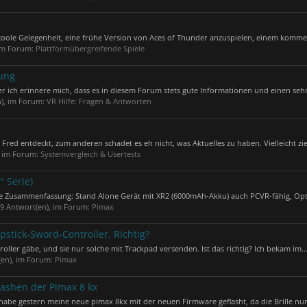
ie coole Gelegenheit, eine frühe Version von Aces of Thunder anzuspielen, einem komme
 im Forum:
Plattformübergreifende Spiele
tung
aber ich erinnere mich, dass es in diesem Forum stets gute Informationen und einen sehr
n), im Forum:
VR Hilfe: Fragen & Antworten
ed entdeckt, zum anderen schadet es eh nicht, was Aktuelles zu haben. Vielleicht zieh
, im Forum:
Systemvergleich & Usertests
" Serie)
e Zusammenfassung: Stand Alone Gerät mit XR2 (6000mAh-Akku) auch PCVR-fähig, Opti
69 Antwort(en), im Forum:
Pimax
stick-Sword-Controller. Richtig?
ller gäbe, und sie nur solche mit Trackpad versenden. Ist das richtig? Ich bekam im..
(en), im Forum:
Pimax
ashen der Pimax 8 kx
abe gestern meine neue pimax 8kx mit der neuen Firmware geflasht, da die Brille nur.