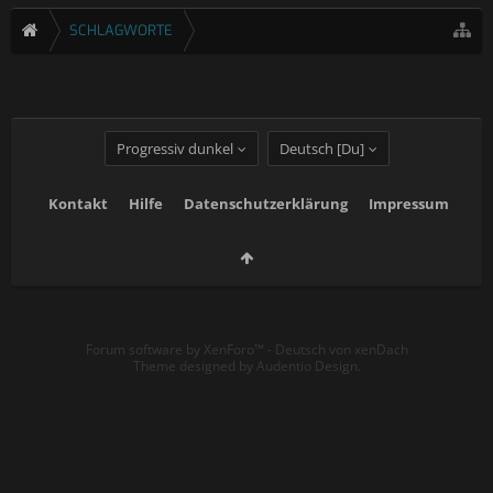
SCHLAGWORTE
Progressiv dunkel
Deutsch [Du]
Kontakt
Hilfe
Datenschutzerklärung
Impressum
Forum software by XenForo™
-
Deutsch von xenDach
Theme designed by
Audentio Design
.