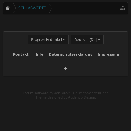
SCHLAGWORTE
Progressiv dunkel
Deutsch [Du]
Kontakt
Hilfe
Datenschutzerklärung
Impressum
Forum software by XenForo™
-
Deutsch von xenDach
Theme designed by
Audentio Design
.