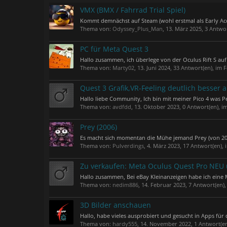
VMX (BMX / Fahrrad Trial Spiel)
Kommt demnächst auf Steam (wohl erstmal als Early Acces
Thema von:
Odyssey_Plus_Man
,
13. März 2025
, 3 Antwo
PC für Meta Quest 3
Hallo zusammen, ich überlege von der Oculus Rift S au
Thema von:
Marty02
,
13. Juni 2024
, 33 Antwort(en), im
Quest 3 Grafik,VR-Feeling deutlich besser al
Hallo liebe Community, Ich bin mit meiner Pico 4 was P
Thema von:
avdfdd
,
13. Oktober 2023
, 0 Antwort(en), 
Prey (2006)
Es macht sich momentan die Mühe jemand Prey (von 200
Thema von:
Pulverdings
,
4. März 2023
, 17 Antwort(en),
Zu verkaufen: Meta Oculus Quest Pro NEU
Hallo zusammen, Bei eBay Kleinanzeigen habe ich eine M
Thema von:
nedim886
,
14. Februar 2023
, 7 Antwort(en)
3D Bilder anschauen
Hallo, habe vieles ausprobiert und gesucht in Apps für
Thema von:
hardy555
,
14. November 2022
, 1 Antwort(e