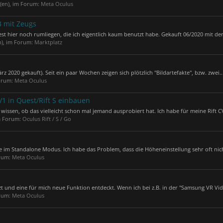
t(en), im Forum:
Meta Oculus
 mit Zeugs
uest hier noch rumliegen, die ich eigentlich kaum benutzt habe. Gekauft 06/2020 mit dem
n), im Forum:
Marktplatz
 2020 gekauft). Seit ein paar Wochen zeigen sich plötzlich "Bildartefakte", bzw. zwei..
Forum:
Meta Oculus
V1 in Quest/Rift S einbauen
issen, ob das vielleicht schon mal jemand ausprobiert hat. Ich habe für meine Rift CV
im Forum:
Oculus Rift / S / Go
ie im Standalone Modus. Ich habe das Problem, dass die Höheneinstellung sehr oft nich
orum:
Meta Oculus
t und eine für mich neue Funktion entdeckt. Wenn ich bei z.B. in der "Samsung VR Vide
orum:
Meta Oculus