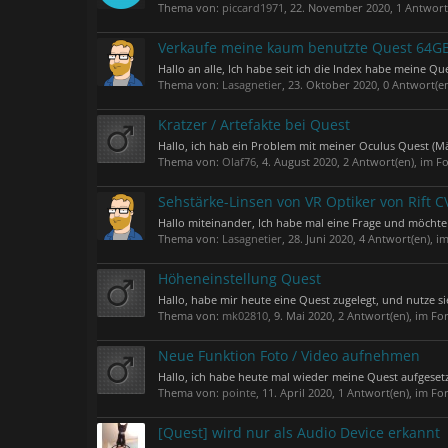
Thema von:
piccard1971
,
22. November 2020
, 1 Antwor
Verkaufe meine kaum benutzte Quest 64GB
Hallo an alle, Ich habe seit ich die Index habe meine Q
Thema von:
Lasagnetier
,
23. Oktober 2020
, 0 Antwort(e
Kratzer / Artefakte bei Quest
Hallo, ich hab ein Problem mit meiner Oculus Quest (März
Thema von:
Olaf76
,
4. August 2020
, 2 Antwort(en), im 
Sehstärke-Linsen von VR Optiker von Rift C
Hallo miteinander, Ich habe mal eine Frage und möchte w
Thema von:
Lasagnetier
,
28. Juni 2020
, 4 Antwort(en), 
Höheneinstellung Quest
Hallo, habe mir heute eine Quest zugelegt, und nutze s
Thema von:
mk02810
,
9. Mai 2020
, 2 Antwort(en), im F
Neue Funktion Foto / Video aufnehmen
Hallo, ich habe heute mal wieder meine Quest aufgesetz
Thema von:
pointe
,
11. April 2020
, 1 Antwort(en), im F
[Quest] wird nur als Audio Device erkannt