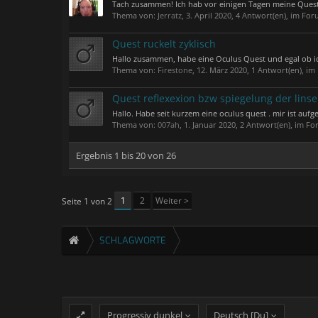
Tach zusammen! Ich hab vor einigen Tagen meine Quest 
Thema von:
Jerratz
,
3. April 2020
, 4 Antwort(en), im Fo
Quest ruckelt zyklisch
Hallo zusammen, habe eine Oculus Quest und egal ob ich 
Thema von:
Firestone
,
12. März 2020
, 1 Antwort(en), i
Quest reflexexion bzw spiegelung der lins
Hallo. Habe seit kurzem eine oculus quest . mir ist aufge
Thema von:
007ah
,
1. Januar 2020
, 2 Antwort(en), im F
Ergebnis 1 bis 20 von 26
1
2
Weiter >
Seite 1 von 2
SCHLAGWORTE
Progressiv dunkel
Deutsch [Du]