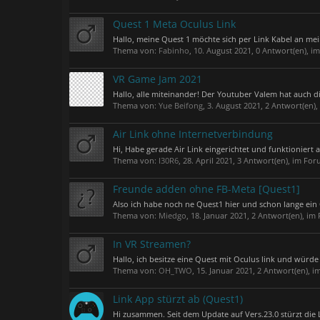
Quest 1 Meta Oculus Link
Hallo, meine Quest 1 möchte sich per Link Kabel an mein
Thema von:
Fabinho
,
10. August 2021
, 0 Antwort(en), 
VR Game Jam 2021
Hallo, alle miteinander! Der Youtuber Valem hat auch 
Thema von:
Yue Beifong
,
3. August 2021
, 2 Antwort(en)
Air Link ohne Internetverbindung
Hi, Habe gerade Air Link eingerichtet und funktionier
Thema von:
I30R6
,
28. April 2021
, 3 Antwort(en), im Fo
Freunde adden ohne FB-Meta [Quest1]
Also ich habe noch ne Quest1 hier und schon lange ein
Thema von:
Miedgo
,
18. Januar 2021
, 2 Antwort(en), i
In VR Streamen?
Hallo, ich besitze eine Quest mit Oculus link und würde 
Thema von:
OH_TWO
,
15. Januar 2021
, 2 Antwort(en), 
Link App stürzt ab (Quest1)
Hi zusammen. Seit dem Update auf Vers.23.0 stürzt die L