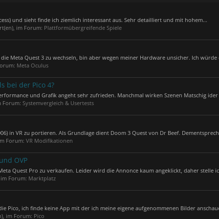
s) und sieht finde ich ziemlich interessant aus. Sehr detailliert und mit hohem...
rt(en), im Forum:
Plattformübergreifende Spiele
f die Meta Quest 3 zu wechseln, bin aber wegen meiner Hardware unsicher. Ich würde d
 Forum:
Meta Oculus
s bei der Pico 4?
erformance und Grafik angeht sehr zufrieden. Manchmal wirken Szenen Matschig ider l
im Forum:
Systemvergleich & Usertests
6) in VR zu portieren. Als Grundlage dient Doom 3 Quest von Dr Beef. Dementsprech
 im Forum:
VR Modifikationen
 und OVP
eta Quest Pro zu verkaufen. Leider wird die Annonce kaum angeklickt, daher stelle ich
, im Forum:
Marktplatz
 die Pico, ich finde keine App mit der ich meine eigene aufgenommenen Bilder anschaue
n), im Forum:
Pico