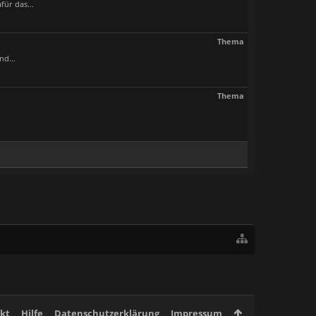
ür das...
Thema
nd...
Thema
kt
Hilfe
Datenschutzerklärung
Impressum