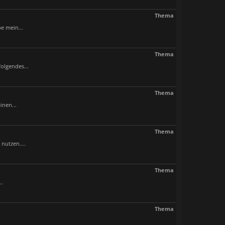
Thema
e mein...
Thema
olgendes...
Thema
inen...
Thema
nutzen....
Thema
..
Thema