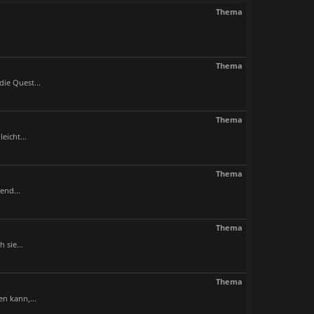
Thema
Thema
ie Quest...
Thema
eicht...
Thema
end...
Thema
 sie...
Thema
n kann,...