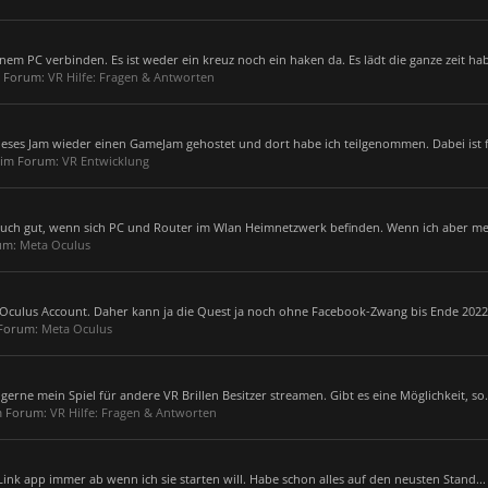
em PC verbinden. Es ist weder ein kreuz noch ein haken da. Es lädt die ganze zeit hab
im Forum:
VR Hilfe: Fragen & Antworten
dieses Jam wieder einen GameJam gehostet und dort habe ich teilgenommen. Dabei ist f
, im Forum:
VR Entwicklung
t auch gut, wenn sich PC und Router im Wlan Heimnetzwerk befinden. Wenn ich aber me
rum:
Meta Oculus
 Oculus Account. Daher kann ja die Quest ja noch ohne Facebook-Zwang bis Ende 2022 
m Forum:
Meta Oculus
gerne mein Spiel für andere VR Brillen Besitzer streamen. Gibt es eine Möglichkeit, so.
im Forum:
VR Hilfe: Fragen & Antworten
ink app immer ab wenn ich sie starten will. Habe schon alles auf den neusten Stand...